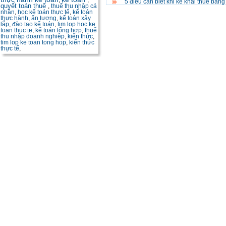
,
,
5 điều cần biết khi kê khai thuế bằn
quyết toán thuế
,
thuế thu nhập cá
nhân
,
học kế toán thực tế
,
kế toán
thực hành
,
ấn tượng
,
kế toán xây
lắp
,
đào tạo kế toán
,
tim lop hoc ke
toan thuc te
,
kế toán tổng hợp
,
thuế
thu nhập doanh nghiệp
,
kiến thức
,
tim lop ke toan tong hop
,
kiến thức
thực tế
,