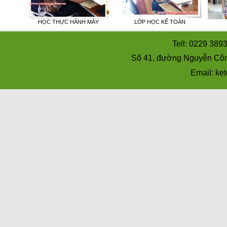
ỌC
HỌC THỰC HÀNH MÁY
LỚP HỌC KẾ TOÁN
Tell: 0229 389
Số 41, đường Nguyễn Côn
Email: k