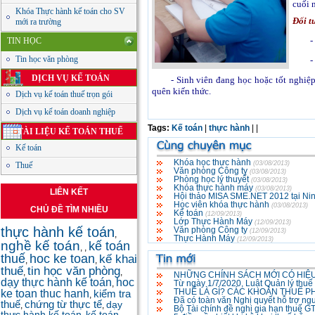
cuối 
Khóa Thực hành kế toán cho SV
Đối t
mới ra trường
-
TIN HỌC
Tin học văn phòng
- 
DỊCH VỤ KẾ TOÁN
- Sinh viên đang học hoặc tốt nghiệp
quên kiến thức.
Dịch vụ kế toán thuế trọn gói
Dịch vụ kế toán doanh nghiệp
Tags:
Kế toán
|
thực hành
|
|
TÀI LIỆU KẾ TOÁN THUẾ
Kế toán
Khóa học thực hành
(03/08/2013)
Thuế
Văn phòng Công ty
(03/08/2013)
Phòng học lý thuyết
(03/08/2013)
Khóa thực hành máy
(03/08/2013)
LIÊN KẾT
Hội thảo MISA SME.NET 2012 tại Ni
Học viên khóa thực hành
(03/08/2013)
CHỦ ĐỀ TÌM NHIỀU
Kế toán
(12/09/2013)
Lớp Thực Hành Máy
(12/09/2013)
thực hành kế toán
Văn phòng Công ty
(12/09/2013)
,
Thực Hành Máy
(12/09/2013)
nghề kế toán
kế toán
,
,
thuế
hoc ke toan
kế khai
,
,
thuế
tin học văn phòng
,
,
NHỮNG CHÍNH SÁCH MỚI CÓ HIỆU
dạy thực hành kế toán
hoc
,
Từ ngày 1/7/2020, Luật Quản lý thuế
THUẾ LÀ GÌ? CÁC KHOẢN THUẾ P
ke toan thuc hanh
kiểm tra
,
Đã có toàn văn Nghị quyết hỗ trợ ng
thuế
chứng từ thực tế
dạy
,
,
Bộ Tài chính đề nghị gia hạn thuế 
thực hành kế toán
kế toán