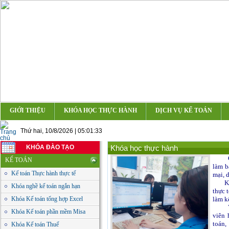
GIỚI THIỆU
KHÓA HỌC THỰC HÀNH
DỊCH VỤ KẾ TOÁN
Thứ hai, 10/8/2026 | 05:01:34
KHÓA ĐÀO TẠO
Khóa học thực hành
Công
KẾ TOÁN
làm b
Kế toán Thực hành thực tế
mại, 
Kèm s
Khóa nghề kế toán ngắn hạn
thực 
Khóa Kế toán tổng hợp Excel
làm k
Với t
Khóa Kế toán phần mềm Misa
viên 
toán,
Khóa Kế toán Thuế