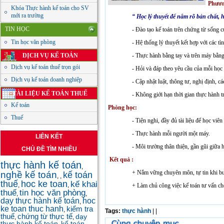
Phươ
Khóa Thực hành kế toán cho SV
mới ra trường
“ Học lý thuyết để nắm rõ bản chất, 
TIN HỌC
- Đào tạo kế toán trên chứng từ sống
Tin học văn phòng
- Hệ thống lý thuyết kết hợp với các t
DỊCH VỤ KẾ TOÁN
- Thực hành bằng tay và trên máy bằ
Dịch vụ kế toán thuế trọn gói
- Hỏi và đáp theo yêu cầu của mỗi học 
Dịch vụ kế toán doanh nghiệp
- Cập nhật luật, thông tư, nghị định, c
TÀI LIỆU KẾ TOÁN THUẾ
- Không giới hạn thời gian thực hành t
Kế toán
Phòng học:
Thuế
- Tiện nghi, đầy đủ tài liệu để học viê
- Thực hành mỗi người một máy.
LIÊN KẾT
- Môi trường thân thiện, gần gũi giữa h
CHỦ ĐỀ TÌM NHIỀU
Kết quả :
thực hành kế toán
,
+ Nắm vững chuyên môn, tự tin khi bư
nghề kế toán
kế toán
,
,
thuế
hoc ke toan
kế khai
,
,
+ Làm chủ công việc kế toán tư vấn ch
thuế
tin học văn phòng
,
,
dạy thực hành kế toán
hoc
,
ke toan thuc hanh
kiểm tra
,
Tags:
thực hành
|
|
thuế
chứng từ thực tế
dạy
,
,
thực hành kế toán
kế toán