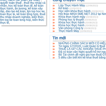
,
,
quyết toán thuế
,
thuế thu nhập cá
Lớp Thực Hành Máy
nhân
,
học kế toán thực tế
,
kế toán
(12/09/2013)
Kế toán
thực hành
,
ấn tượng
,
kế toán xây
(12/09/2013)
Học viên khóa thực hành
lắp
,
đào tạo kế toán
,
tim lop hoc ke
(03/08/2013)
Hội thảo MISA SME.NET 2012 tại Ni
toan thuc te
,
kế toán tổng hợp
,
thuế
Khóa thực hành máy
thu nhập doanh nghiệp
,
kiến thức
,
(03/08/2013)
Phòng học lý thuyết
tim lop ke toan tong hop
,
kiến thức
(03/08/2013)
Khóa học thực hành
thực tế
,
(03/08/2013)
Khóa học thực hành
(03/08/2013)
Văn phòng Công ty
(03/08/2013)
Thực Hành Máy
(12/09/2013)
NHỮNG CHÍNH SÁCH MỚI CÓ HIỆU
Từ ngày 1/7/2020, Luật Quản lý thuế
THUẾ LÀ GÌ? CÁC KHOẢN THUẾ P
Đã có toàn văn Nghị quyết hỗ trợ ng
Bộ Tài chính đề nghị gia hạn thuế 
5 điều cần biết khi kê khai thuế bằn