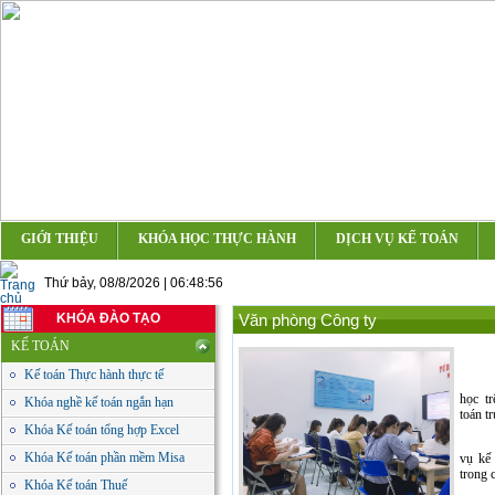
GIỚI THIỆU
KHÓA HỌC THỰC HÀNH
DỊCH VỤ KẾ TOÁN
Thứ bảy, 08/8/2026 | 06:48:57
KHÓA ĐÀO TẠO
Văn phòng Công ty
KẾ TOÁN
Kế toán Thực hành thực tế
học tr
Khóa nghề kế toán ngắn hạn
toán t
Khóa Kế toán tổng hợp Excel
Khóa Kế toán phần mềm Misa
vụ kế 
trong 
Khóa Kế toán Thuế