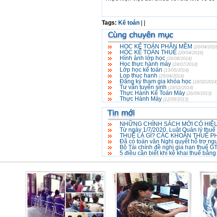
Tags:
Kế toán
|
|
HỌC KẾ TOÁN PHẦN MỀM
(20/04/2016
HỌC KẾ TOÁN THUẾ
(20/04/2016)
Hình ảnh lớp học
(26/08/2014)
Học thực hành máy
(24/07/2014)
Lớp học kế toán
(13/05/2014)
Lop thuc hanh
(25/04/2014)
Đăng ký tham gia khóa học
(18/02/2014
Tư vấn tuyển sinh
(18/02/2014)
Thực Hành Kế Toán Máy
(26/09/2013)
Thực Hành Máy
(12/09/2013)
NHỮNG CHÍNH SÁCH MỚI CÓ HIỆU
Từ ngày 1/7/2020, Luật Quản lý thuế
THUẾ LÀ GÌ? CÁC KHOẢN THUẾ P
Đã có toàn văn Nghị quyết hỗ trợ ng
Bộ Tài chính đề nghị gia hạn thuế 
5 điều cần biết khi kê khai thuế bằn