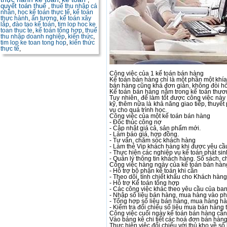
,
,
quyết toán thuế
,
thuế thu nhập cá
nhân
,
học kế toán thực tế
,
kế toán
thực hành
,
ấn tượng
,
kế toán xây
lắp
,
đào tạo kế toán
,
tim lop hoc ke
toan thuc te
,
kế toán tổng hợp
,
thuế
thu nhập doanh nghiệp
,
kiến thức
,
tim lop ke toan tong hop
,
kiến thức
thực tế
,
Công việc của 1 kế toán bán hàng
Kế toán bán hàng chỉ là một phần một khía
bán hàng cũng khá đơn giản, không đòi hỏ
Kế toán bán hàng nằm trong kế toán thươn
Tuy nhiên, để làm tốt được công việc này
kỹ, thêm nữa là khả năng giao tiếp, thuyết
vụ cho quá trình học.
Công việc của một kế toán bán hàng
- Đốc thúc công nợ
- Cập nhật giá cả, sản phẩm mới.
- Làm báo giá, hợp đồng.
- Tư vấn, chăm sóc khách hàng
- Làm thẻ Vip khách hàng khi được yêu cầ
- Thực hiện các nghiệp vụ kế toán phát sinh
- Quản lý thông tin khách hàng. Sổ sách, 
Công việc hàng ngày của kế toán bán hàn
- Hỗ trợ bộ phận kế toán khi cần
- Theo dõi, tính chiết khấu cho Khách hàng
- Hỗ trợ Kế toán tổng hợp
- Các công việc khác theo yêu cầu của ba
- Nhập số liệu bán hàng, mua hàng vào p
- Tổng hợp số liệu bán hàng, mua hàng h
- Kiểm tra đối chiếu số liệu mua bán hàng
Công việc cuối ngày kế toán bán hàng cần
Vào bảng kê chi tiết các hoá đơn bán hàng 
Thực hiện việc đối chiếu với thủ kho về số