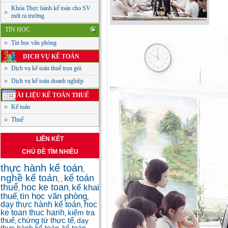
Khóa Thực hành kế toán cho SV
mới ra trường
TIN HỌC
Tin học văn phòng
DỊCH VỤ KẾ TOÁN
Dịch vụ kế toán thuế trọn gói
Dịch vụ kế toán doanh nghiệp
TÀI LIỆU KẾ TOÁN THUẾ
Kế toán
Thuế
LIÊN KẾT
CHỦ ĐỀ TÌM NHIỀU
thực hành kế toán
,
nghề kế toán
kế toán
,
,
thuế
hoc ke toan
kế khai
,
,
thuế
tin học văn phòng
,
,
dạy thực hành kế toán
hoc
,
ke toan thuc hanh
kiểm tra
,
thuế
chứng từ thực tế
dạy
,
,
thực hành kế toán
kế toán