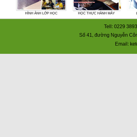
UẾ
HÌNH ẢNH LỚP HỌC
HỌC THỰC HÀNH MÁY
Tell: 0229 389
Số 41, đường Nguyễn Côn
Email: k