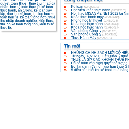
,
,
quyết toán thuế
,
thuế thu nhập cá
Kế toán
nhân
,
học kế toán thực tế
,
kế toán
(12/09/2013)
Học viên khóa thực hành
thực hành
,
ấn tượng
,
kế toán xây
(03/08/2013)
Hội thảo MISA SME.NET 2012 tại Ni
lắp
,
đào tạo kế toán
,
tim lop hoc ke
Khóa thực hành máy
toan thuc te
,
kế toán tổng hợp
,
thuế
(03/08/2013)
Phòng học lý thuyết
thu nhập doanh nghiệp
,
kiến thức
,
(03/08/2013)
Khóa học thực hành
tim lop ke toan tong hop
,
kiến thức
(03/08/2013)
Khóa học thực hành
thực tế
,
(03/08/2013)
Văn phòng Công ty
(03/08/2013)
Văn phòng Công ty
(12/09/2013)
Thực Hành Máy
(12/09/2013)
NHỮNG CHÍNH SÁCH MỚI CÓ HIỆU
Từ ngày 1/7/2020, Luật Quản lý thuế
THUẾ LÀ GÌ? CÁC KHOẢN THUẾ P
Đã có toàn văn Nghị quyết hỗ trợ ng
Bộ Tài chính đề nghị gia hạn thuế 
5 điều cần biết khi kê khai thuế bằn