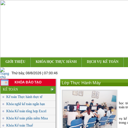
GIỚI THIỆU
KHÓA HỌC THỰC HÀNH
DỊCH VỤ KẾ TOÁN
Thứ bảy, 08/8/2026 | 07:00:46
KHÓA ĐÀO TẠO
Lớp Thực Hành Máy
KẾ TOÁN
Kế toán Thực hành thực tế
học tr
Khóa nghề kế toán ngắn hạn
toán t
Khóa Kế toán tổng hợp Excel
Khóa Kế toán phần mềm Misa
vụ kế 
trong 
Khóa Kế toán Thuế