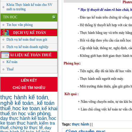
Phươ
Khóa Thực hành kế toán cho SV
mới ra trường
“ Học lý thuyết để nắm rõ bản chất, 
TIN HỌC
- Đào tạo kế toán trên chứng từ sống
Tin học văn phòng
- Hệ thống lý thuyết kết hợp với các t
DỊCH VỤ KẾ TOÁN
- Thực hành bằng tay và trên máy bằ
Dịch vụ kế toán thuế trọn gói
- Hỏi và đáp theo yêu cầu của mỗi học 
Dịch vụ kế toán doanh nghiệp
- Cập nhật luật, thông tư, nghị định, c
TÀI LIỆU KẾ TOÁN THUẾ
- Không giới hạn thời gian thực hành t
Kế toán
Phòng học:
Thuế
- Tiện nghi, đầy đủ tài liệu để học viê
- Thực hành mỗi người một máy.
LIÊN KẾT
- Môi trường thân thiện, gần gũi giữa h
CHỦ ĐỀ TÌM NHIỀU
Kết quả :
thực hành kế toán
,
+ Nắm vững chuyên môn, tự tin khi bư
nghề kế toán
kế toán
,
,
thuế
hoc ke toan
kế khai
,
,
+ Làm chủ công việc kế toán tư vấn ch
thuế
tin học văn phòng
,
,
dạy thực hành kế toán
hoc
,
ke toan thuc hanh
kiểm tra
,
Tags:
thực hành
|
|
thuế
chứng từ thực tế
dạy
,
,
thực hành kế toán
kế toán