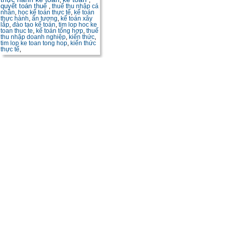
,
,
quyết toán thuế
,
thuế thu nhập cá
nhân
,
học kế toán thực tế
,
kế toán
thực hành
,
ấn tượng
,
kế toán xây
lắp
,
đào tạo kế toán
,
tim lop hoc ke
toan thuc te
,
kế toán tổng hợp
,
thuế
thu nhập doanh nghiệp
,
kiến thức
,
tim lop ke toan tong hop
,
kiến thức
thực tế
,