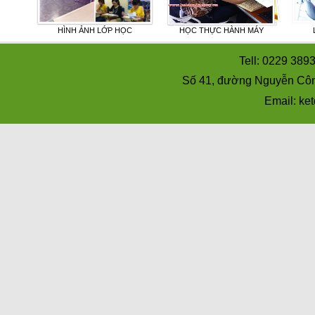
UẾ
HÌNH ẢNH LỚP HỌC
HỌC THỰC HÀNH MÁY
Tell: 0229 389
Số 41, đường Nguyễn Côn
Email: k