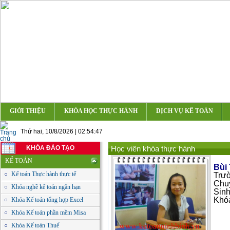
GIỚI THIỆU
KHÓA HỌC THỰC HÀNH
DỊCH VỤ KẾ TOÁN
Thứ hai, 10/8/2026 | 02:54:47
KHÓA ĐÀO TẠO
Học viên khóa thực hành
KẾ TOÁN
Bùi
Kế toán Thực hành thực tế
Trườ
Chuy
Khóa nghề kế toán ngắn hạn
Sinh
Khóa
Khóa Kế toán tổng hợp Excel
Khóa Kế toán phần mềm Misa
Khóa Kế toán Thuế