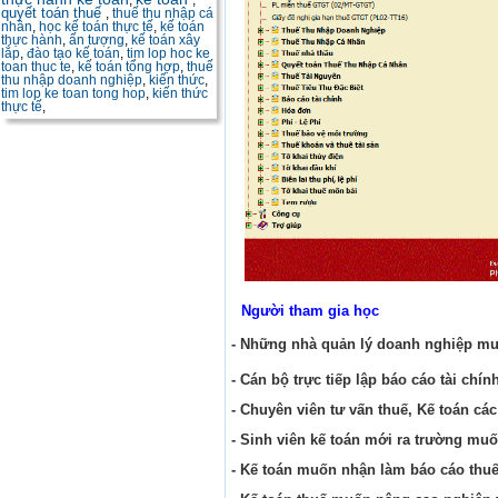
,
,
quyết toán thuế
,
thuế thu nhập cá
nhân
,
học kế toán thực tế
,
kế toán
thực hành
,
ấn tượng
,
kế toán xây
lắp
,
đào tạo kế toán
,
tim lop hoc ke
toan thuc te
,
kế toán tổng hợp
,
thuế
thu nhập doanh nghiệp
,
kiến thức
,
tim lop ke toan tong hop
,
kiến thức
thực tế
,
Người tham gia học
- Những nhà quản lý doanh nghiệp muố
- Cán bộ trực tiếp lập báo cáo tài chín
- Chuyên viên tư vấn thuế, Kế toán cá
- Sinh viên kế toán mới ra trường muố
- Kế toán muốn nhận làm báo cáo thu