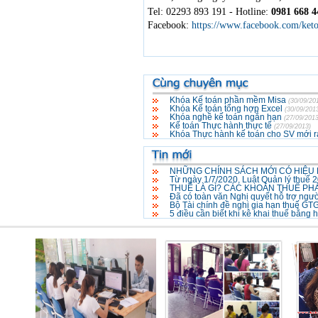
Tel: 02293 893 191 -
Hotline:
0981 668 4
Facebook:
https://www.facebook.com/ket
Khóa Kế toán phần mềm Misa
(30/09/20
Khóa Kế toán tổng hợp Excel
(30/09/201
Khóa nghề kế toán ngắn hạn
(27/09/2013
Kế toán Thực hành thực tế
(27/09/2013)
Khóa Thực hành kế toán cho SV mới r
NHỮNG CHÍNH SÁCH MỚI CÓ HIỆU 
Từ ngày 1/7/2020, Luật Quản lý thuế 2
THUẾ LÀ GÌ? CÁC KHOẢN THUẾ PHẢ
Đã có toàn văn Nghị quyết hỗ trợ ngư
Bộ Tài chính đề nghị gia hạn thuế G
5 điều cần biết khi kê khai thuế bằng 