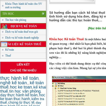
Khóa Thực hành kế toán cho SV
mới ra trường
Sẽ hướng dẫn bạn cách kê khai thuế
TIN HỌC
tình hình sử dụng hóa đơn, đăng ký m
Tin học văn phòng
hướng dẫn các thủ tục hoàn thuế,…
DỊCH VỤ KẾ TOÁN
(Học trên hó
Dịch vụ kế toán thuế trọn gói
Dịch vụ kế toán doanh nghiệp
Khóa học Kế toán Thuế
là một khóa huấ
tố quan trọng : thứ nhất là bạn phải biết,
TÀI LIỆU KẾ TOÁN THUẾ
phạm luật thuế ), thứ hai là phải thành t
Kế toán
xen vào đó là những kỹ năng kinh nghiệm 
Thuế
nghiệp…
Học viên có thể hình dung được cụ thể công 
LIÊN KẾT
các công việc cần làm. Mang lại sự yên t
CHỦ ĐỀ TÌM NHIỀU
thực hành kế toán
,
nghề kế toán
kế toán
,
,
thuế
hoc ke toan
kế khai
,
,
thuế
tin học văn phòng
,
,
dạy thực hành kế toán
hoc
,
ke toan thuc hanh
kiểm tra
,
thuế
chứng từ thực tế
dạy
,
,
thực hành kế toán
kế toán