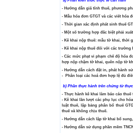
a) Phần kiến thức thực tế cần nắm
- Hướng dẫn giá tính thuế, phương phá
- Mẫu hóa đơn GTGT và các viết hóa đ
- Thời gian xác định phát sinh thuế G
- Một số trường hợp đăc biệt phải x
- Kê khai nộp thuế: mẫu tờ khai, thời g
- Kê khai nộp thuế đối với các trường
- Các mức phạt vi phạm chế độ hóa đơ
hợp nộp chậm tờ khai, quên nộp tờ khai
- Hướng dẫn cách đặt in, phát hành s
- Phân loại các hoá đơn hợp lệ đủ đi
b) Phần thực hành trên chứng từ thực
- Thực hành kê khai làm báo cáo thuế t
- Kê khai lần lượt các phụ lục cho hó
luật thuế, lập bảng phân bổ thuế GT
thuế và không chịu thuế.
- Hướng dẫn cách lập tờ khai bổ sung, đ
- Hướng dẫn sử dụng phần mềm TNCN đ