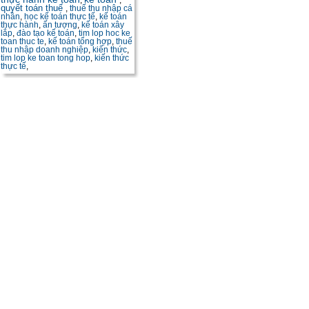
,
,
quyết toán thuế
,
thuế thu nhập cá
nhân
,
học kế toán thực tế
,
kế toán
thực hành
,
ấn tượng
,
kế toán xây
lắp
,
đào tạo kế toán
,
tim lop hoc ke
toan thuc te
,
kế toán tổng hợp
,
thuế
thu nhập doanh nghiệp
,
kiến thức
,
tim lop ke toan tong hop
,
kiến thức
thực tế
,