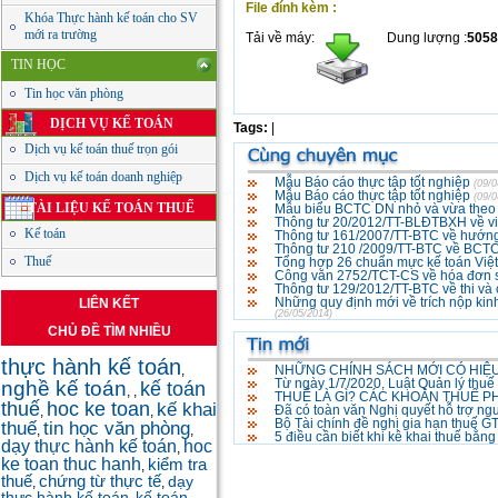
File đính kèm :
Khóa Thực hành kế toán cho SV
mới ra trường
Tải về máy:
Dung lượng :
5058
TIN HỌC
Tin học văn phòng
DỊCH VỤ KẾ TOÁN
Tags:
|
Dịch vụ kế toán thuế trọn gói
Dịch vụ kế toán doanh nghiệp
Mẫu Báo cáo thực tập tốt nghiệp
(09/0
Mẫu Báo cáo thực tập tốt nghiệp
(09/0
TÀI LIỆU KẾ TOÁN THUẾ
Mẫu biểu BCTC DN nhỏ và vừa the
Thông tư 20/2012/TT-BLĐTBXH về việ
Kế toán
Thông tư 161/2007/TT-BTC về hướng
Thông tư 210 /2009/TT-BTC về BCTC
Thuế
Tổng hợp 26 chuẩn mực kế toán Việ
Công văn 2752/TCT-CS về hóa đơn sử
Thông tư 129/2012/TT-BTC về thi và 
Những quy định mới về trích nộp kin
LIÊN KẾT
(26/05/2014)
CHỦ ĐỀ TÌM NHIỀU
thực hành kế toán
,
NHỮNG CHÍNH SÁCH MỚI CÓ HIỆU
Từ ngày 1/7/2020, Luật Quản lý thuế
nghề kế toán
kế toán
,
,
THUẾ LÀ GÌ? CÁC KHOẢN THUẾ P
thuế
hoc ke toan
kế khai
Đã có toàn văn Nghị quyết hỗ trợ ng
,
,
Bộ Tài chính đề nghị gia hạn thuế 
thuế
tin học văn phòng
,
,
5 điều cần biết khi kê khai thuế bằn
dạy thực hành kế toán
hoc
,
ke toan thuc hanh
kiểm tra
,
thuế
chứng từ thực tế
dạy
,
,
thực hành kế toán
kế toán