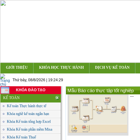
GIỚI THIỆU
KHÓA HỌC THỰC HÀNH
DỊCH VỤ KẾ TOÁN
Thứ bảy, 08/8/2026 | 19:24:29
KHÓA ĐÀO TẠO
Mẫu Báo cáo thực tập tốt nghiệp
---
KẾ TOÁN
Kế toán Thực hành thực tế
Khóa nghề kế toán ngắn hạn
Khóa Kế toán tổng hợp Excel
Khóa Kế toán phần mềm Misa
Khóa Kế toán Thuế