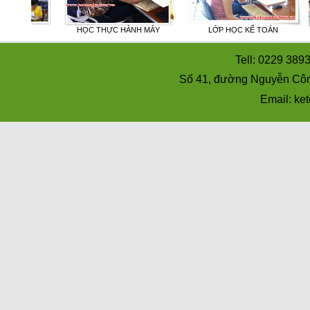
ỌC
HỌC THỰC HÀNH MÁY
LỚP HỌC KẾ TOÁN
Tell: 0229 389
Số 41, đường Nguyễn Côn
Email: k