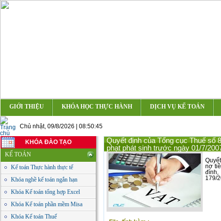
GIỚI THIỆU
KHÓA HỌC THỰC HÀNH
DỊCH VỤ KẾ TOÁN
Chủ nhật, 09/8/2026 | 08:50:45
Quyết định của Tổng cục Thuế số 8
KHÓA ĐÀO TẠO
phạt phát sinh trước ngày 01/7/2007
KẾ TOÁN
Quyết
nợ ti
Kế toán Thực hành thực tế
đình,
179/2
Khóa nghề kế toán ngắn hạn
Khóa Kế toán tổng hợp Excel
Khóa Kế toán phần mềm Misa
Khóa Kế toán Thuế