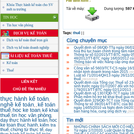
File đính kèm :
Khóa Thực hành kế toán cho SV
Tải về máy:
Dung lượng :
597 
mới ra trường
TIN HỌC
Tin học văn phòng
Tags:
thuế
|
|
DỊCH VỤ KẾ TOÁN
Dịch vụ kế toán thuế trọn gói
Dịch vụ kế toán doanh nghiệp
Quyết định số 08/QĐ-TTg ngày 06/0
hoá thủ tục haàn chính trọng tâm n
Thông tư số 02/2015/TT-BTC ngày 05/
TÀI LIỆU KẾ TOÁN THUẾ
48/2012/TT-BTC ngày 16/03/2012 của 
Thông báo về việc Nâng cấp ứng dụng
Kế toán
(08/01/2015)
Công văn số 5603/TCT-CS ngày 16/1
Thuế
nhân kinh doanh trong năm 2015
(30
Luật số 71/2014/QH13 ngày 26/11/20
thuế
(30/12/2014)
LIÊN KẾT
Quyết định của Tổng cục Thuế số 234
sinh trước ngày 01/7/2007 đối với hộ
CHỦ ĐỀ TÌM NHIỀU
179/2013/TT-BTC ngày 02/12/2013
(
Quyết định số 1307/QĐ-TCT ngày 18
Phần mềm hỗ trợ kê khai thuế qua m
thực hành kế toán
,
Quyết định 329/QĐ-TCT của Tổng cục
nghề kế toán
kế toán
Thông tư số 39/2014/TT-BTC của Bộ 
,
,
ngày 14/05/2010 và Nghị định 04/2
thuế
hoc ke toan
kế khai
,
,
bán hàng hóa, cung ứng dịch vụ
(26/0
thuế
tin học văn phòng
,
,
dạy thực hành kế toán
hoc
,
ke toan thuc hanh
kiểm tra
,
NHỮNG CHÍNH SÁCH MỚI CÓ HIỆU
thuế
chứng từ thực tế
dạy
,
,
Từ ngày 1/7/2020, Luật Quản lý thuế
thực hành kế toán
kế toán