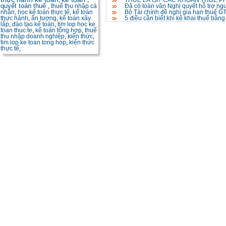
,
,
THUẾ LÀ GÌ? CÁC KHOẢN THUẾ P
quyết toán thuế
,
thuế thu nhập cá
Đã có toàn văn Nghị quyết hỗ trợ ng
nhân
,
học kế toán thực tế
,
kế toán
Bộ Tài chính đề nghị gia hạn thuế 
thực hành
,
ấn tượng
,
kế toán xây
5 điều cần biết khi kê khai thuế bằn
lắp
,
đào tạo kế toán
,
tim lop hoc ke
toan thuc te
,
kế toán tổng hợp
,
thuế
thu nhập doanh nghiệp
,
kiến thức
,
tim lop ke toan tong hop
,
kiến thức
thực tế
,