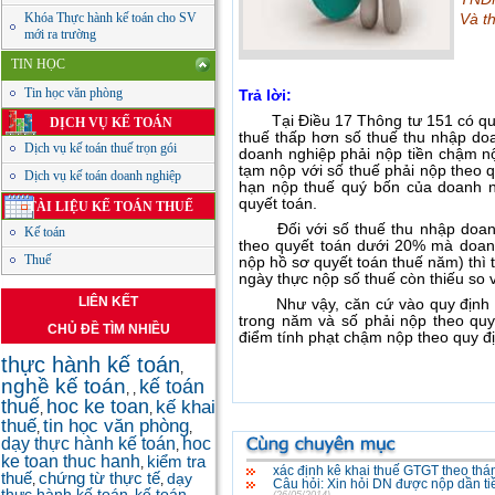
Khóa Thực hành kế toán cho SV
Và t
mới ra trường
TIN HỌC
Tin học văn phòng
Trả lời:
Tại Điều 17 Thông tư 151 có quy
DỊCH VỤ KẾ TOÁN
thuế thấp hơn số thuế thu nhập doa
Dịch vụ kế toán thuế trọn gói
doanh nghiệp phải nộp tiền chậm nộ
tạm nộp với số thuế phải nộp theo q
Dịch vụ kế toán doanh nghiệp
hạn nộp thuế quý bốn của doanh n
quyết toán.
TÀI LIỆU KẾ TOÁN THUẾ
Đối với số thuế thu nhập doanh 
Kế toán
theo quyết toán dưới 20% mà doanh
Thuế
nộp hồ sơ quyết toán thuế năm) thì 
ngày thực nộp số thuế còn thiếu so v
LIÊN KẾT
Như vậy, căn cứ vào quy định trê
trong năm và số phải nộp theo quy
CHỦ ĐỀ TÌM NHIỀU
điểm tính phạt chậm nộp theo quy đ
thực hành kế toán
,
nghề kế toán
kế toán
,
,
thuế
hoc ke toan
kế khai
,
,
thuế
tin học văn phòng
,
,
dạy thực hành kế toán
hoc
,
ke toan thuc hanh
kiểm tra
,
xác định kê khai thuế GTGT theo thá
thuế
chứng từ thực tế
dạy
,
,
Câu hỏi: Xin hỏi DN được nộp dần tiề
thực hành kế toán
kế toán