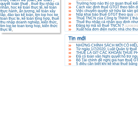
,
,
(26/05/2014)
Trường hợp nào thì cơ quan thuế kiể
quyết toán thuế
,
thuế thu nhập cá
Cách xác định thuế GTGT theo tiến độ
nhân
,
học kế toán thực tế
,
kế toán
Việc chuyển quyền sở hữu tài sản g
thực hành
,
ấn tượng
,
kế toán xây
Nộp khai báo thuế GTGT theo quý
lắp
,
đào tạo kế toán
,
tim lop hoc ke
(28
Thuế TNCN của Công ty TNHH 1 thà
toan thuc te
,
kế toán tổng hợp
,
thuế
Thuế thu nhập cá nhân quy định như
thu nhập doanh nghiệp
,
kiến thức
,
Đăng ký mã số thuế TNCN ?
tim lop ke toan tong hop
,
kiến thức
(12/08/20
Xuất hóa đơn điện nước nhà cho th
thực tế
,
NHỮNG CHÍNH SÁCH MỚI CÓ HIỆU
Từ ngày 1/7/2020, Luật Quản lý thuế
THUẾ LÀ GÌ? CÁC KHOẢN THUẾ P
Đã có toàn văn Nghị quyết hỗ trợ ng
Bộ Tài chính đề nghị gia hạn thuế 
5 điều cần biết khi kê khai thuế bằn