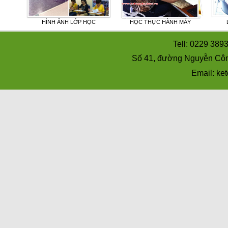
UẾ
HÌNH ẢNH LỚP HỌC
HỌC THỰC HÀNH MÁY
Tell: 0229 389
Số 41, đường Nguyễn Côn
Email: k