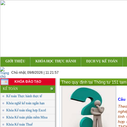
GIỚI THIỆU
KHÓA HỌC THỰC HÀNH
DỊCH VỤ KẾ TOÁN
Chủ nhật, 09/8/2026 | 11:21:58
KHÓA ĐÀO TẠO
Theo quy định tại Thông tư 151 tạm
KẾ TOÁN
Kế toán Thực hành thực tế
Câu 
Khóa nghề kế toán ngắn hạn
Theo
Khóa Kế toán tổng hợp Excel
nghi
tính
Khóa Kế toán phần mềm Misa
hợp 
Khóa Kế toán Thuế
TNDN