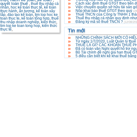
,
,
Cách xác định thuế GTGT theo tiến độ
quyết toán thuế
,
thuế thu nhập cá
Việc chuyển quyền sở hữu tài sản g
nhân
,
học kế toán thực tế
,
kế toán
Nộp khai báo thuế GTGT theo quý
thực hành
,
ấn tượng
,
kế toán xây
(28
Thuế TNCN của Công ty TNHH 1 thà
lắp
,
đào tạo kế toán
,
tim lop hoc ke
Thuế thu nhập cá nhân quy định như
toan thuc te
,
kế toán tổng hợp
,
thuế
Đăng ký mã số thuế TNCN ?
thu nhập doanh nghiệp
,
kiến thức
,
(12/08/20
tim lop ke toan tong hop
,
kiến thức
thực tế
,
NHỮNG CHÍNH SÁCH MỚI CÓ HIỆU
Từ ngày 1/7/2020, Luật Quản lý thuế
THUẾ LÀ GÌ? CÁC KHOẢN THUẾ P
Đã có toàn văn Nghị quyết hỗ trợ ng
Bộ Tài chính đề nghị gia hạn thuế 
5 điều cần biết khi kê khai thuế bằn