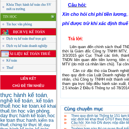
Khóa Thực hành kế toán cho SV
Câu hỏi:
mới ra trường
Xin cho hỏi chi phí tiền lương
TIN HỌC
phí được trừ khi xác định th
Tin học văn phòng
DỊCH VỤ KẾ TOÁN
Trả lời:
Dịch vụ kế toán thuế trọn gói
Dịch vụ kế toán doanh nghiệp
Liên quan đến chính sách thuế TND
thời là Giám đốc Công ty TNHH MTV,
TÀI LIỆU KẾ TOÁN THUẾ
3/3/2015 gửi Cục Thuế các tỉnh, thà
TNDN liên quan đến tiền lương, tiền
Kế toán
MTV (do một cá nhân làm chủ). Tại cô
Thuế
Căn cứ đặc thù của Doanh nghiệp t
theo quy định của Luật Doanh nghiệp t
LIÊN KẾT
nhân, chủ Công ty TNHH một thành viê
tham gia trực tiếp điều hành sản xuất, 
CHỦ ĐỀ TÌM NHIỀU
2.5 khoản 2 Điều 6 Thông tư số 78/201
thực hành kế toán
,
nghề kế toán
kế toán
,
,
thuế
hoc ke toan
kế khai
,
,
thuế
tin học văn phòng
,
,
dạy thực hành kế toán
hoc
Theo quy định tại Thông tư 151 tạm t
,
xác định kê khai thuế GTGT theo thá
ke toan thuc hanh
kiểm tra
,
Câu hỏi: Xin hỏi DN được nộp dần tiề
thuế
chứng từ thực tế
dạy
,
,
(26/05/2014)
thực hành kế toán
kế toán
Trường hợp nào thì cơ quan thuế kiể