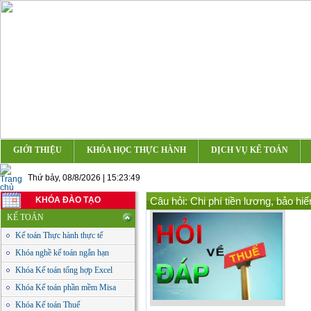
GIỚI THIỆU
KHÓA HỌC THỰC HÀNH
DỊCH VỤ KẾ TOÁN
Thứ bảy, 08/8/2026 | 15:23:49
KHÓA ĐÀO TẠO
Câu hỏi: Chi phí tiền lương, bảo 
KẾ TOÁN
Kế toán Thực hành thực tế
Khóa nghề kế toán ngắn hạn
Khóa Kế toán tổng hợp Excel
Khóa Kế toán phần mềm Misa
Khóa Kế toán Thuế