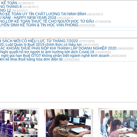
hề KẾ TOÁN
(01/06/2017)
ẢNG THÁNG 8
(01/08/2017)
ÁNG 12
(04/10/2017)
TẠO KẾ TOÁN UY TÍN CHẤT LƯỢNG TẠI NINH BÌNH
(18/12/2017)
ẦU NĂM - HAPPY NEW YEAR 2018
(26/12/2017)
ẢNG LỚP KẾ TOÁN THỰC TẾ CHO NGƯỜI HỌC TỪ ĐẦU
(27/04/2018)
UYỂN SINH KẾ TOÁN & TIN HỌC VĂN PHÒNG
(15/10/2018)
 SÁCH MỚI CÓ HIỆU LỰC TỪ THÁNG 7/2020
(07/07/2020)
0, Luật Quản lý thuế 2019 chính thức có hiệu lực
(06/07/2020)
CÁC KHOẢN THUẾ PHẢI NỘP KHI THÀNH LẬP DOANH NGHIỆP 2020
(09/06/2020)
 Nghị quyết hỗ trợ người bị ảnh hưởng bởi dịch Covid-19
(13/04/2020)
ề nghị gia hạn thuế GTGT không phân biệt ngành nghề kinh doanh
(20/03/2020)
 khi kê khai thuế bằng hóa đơn điện tử
(13/03/2020)