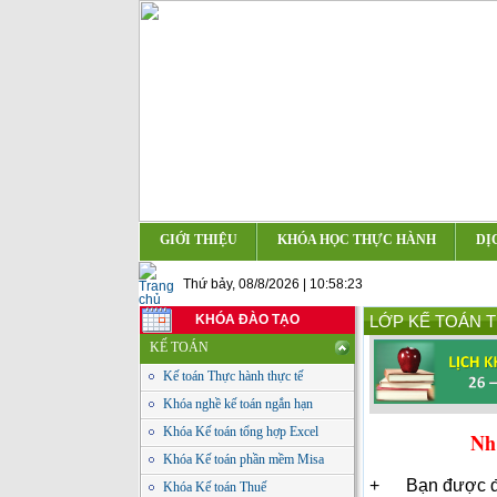
GIỚI THIỆU
KHÓA HỌC THỰC HÀNH
DỊ
Thứ bảy, 08/8/2026 | 10:58:23
KHÓA ĐÀO TẠO
LỚP KẾ TOÁN 
KẾ TOÁN
Kế toán Thực hành thực tế
Khóa nghề kế toán ngắn hạn
Khóa Kế toán tổng hợp Excel
Nh
Khóa Kế toán phần mềm Misa
+
B
ạ
n
đ
ượ
c
Khóa Kế toán Thuế