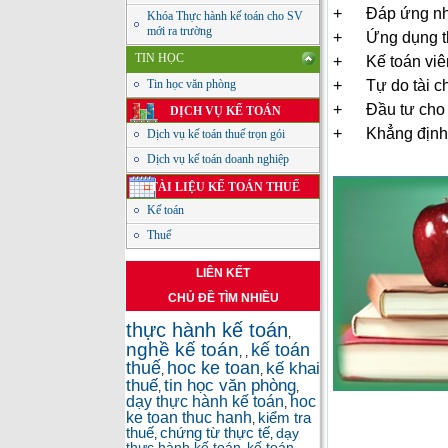
+
Đáp
ứ
ng n
Khóa Thực hành kế toán cho SV
mới ra trường
+
Ứ
ng d
ụ
ng t
TIN HỌC
+
K
ế
to
á
n vi
ê
Tin học văn phòng
+
T
ự
do t
à
i c
+
Đ
ầ
u t
ư
cho
DỊCH VỤ KẾ TOÁN
+
Kh
ẳ
ng
đ
ị
nh
Dịch vụ kế toán thuế trọn gói
Dịch vụ kế toán doanh nghiệp
TÀI LIỆU KẾ TOÁN THUẾ
Kế toán
Thuế
LIÊN KẾT
CHỦ ĐỀ TÌM NHIỀU
thực hành kế toán
,
nghề kế toán
kế toán
,
,
thuế
hoc ke toan
kế khai
,
,
thuế
tin học văn phòng
,
,
dạy thực hành kế toán
hoc
,
ke toan thuc hanh
kiểm tra
,
thuế
chứng từ thực tế
dạy
,
,
thực hành kế toán
kế toán