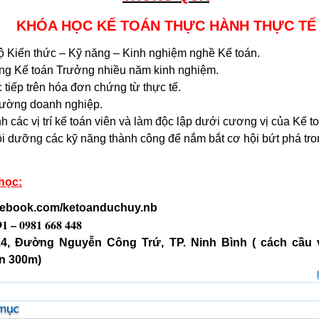
KHÓA H
Ọ
C K
Ế
TO
Á
N TH
Ự
C H
À
NH TH
Ự
C T
Ế
ộ
Ki
ế
n th
ứ
c – K
ỹ
năng – Kinh nghi
ệ
m ngh
ề
K
ế
to
á
n.
ng K
ế
to
á
n Tr
ưở
ng nhi
ề
u n
ă
m kinh nghi
ệ
m.
 ti
ế
p tr
ê
n h
ó
a
đ
ơ
n ch
ứ
ng t
ừ
th
ự
c t
ế
.
ườ
ng doanh nghi
ệ
p.
nh c
á
c v
ị
tr
í
k
ế
to
á
n vi
ê
n v
à
làm đ
ộ
c l
ậ
p d
ướ
i c
ươ
ng v
ị
c
ủ
a K
ế
to
ồ
i d
ưỡ
ng c
á
c
k
ỹ
n
ă
ng th
à
nh c
ô
ng
đ
ể
n
ắ
m b
ắ
t c
ơ
h
ộ
i b
ứ
t ph
á
tro
học:
acebook.com/ketoanduchuy.nb
91 – 0981 668 448
14, Đường Nguyễn Công Trứ, TP. Ninh Bình ( cách cầu
n 300m)