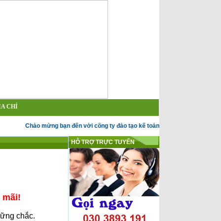
ỊA CHỈ
Chào mừng bạn đến với công ty đào tạo kế toán Đức Huy
HỖ TRỢ TRỰC TUYẾN
 mãi!
ữ
ng ch
ắ
c.