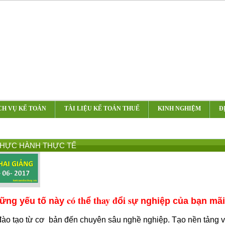
CH VỤ KẾ TOÁN
TÀI LIỆU KẾ TOÁN THUẾ
KINH NGHIỆM
Đ
THỰC HÀNH THỰC TẾ
c
ó
th
thay
đ
i s
ững yếu tố
này
ể
ổ
ự nghiệp của bạn mãi
đà
o t
ạ
o t
ừ
c
ơ
b
ả
n
đ
ế
n chuy
ê
n s
â
u ngh
ề
nghi
ệ
p. T
ạ
o n
ề
n t
ả
ng v