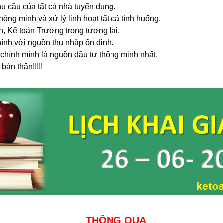
hu c
ầ
u c
ủ
a t
ấ
t c
ả
nh
à
tuy
ể
n d
ụ
ng.
h
ô
ng minh v
à
x
ử
l
ý
linh ho
ạ
t t
ấ
t c
ả
t
ì
nh hu
ố
ng.
n, K
ế
to
á
n Tr
ưở
ng trong t
ươ
ng lai.
h
í
nh v
ớ
i ngu
ồ
n thu nh
ậ
p
ổ
n
đ
ị
nh.
 ch
í
nh m
ì
nh l
à
ngu
ồ
n
đ
ầ
u t
ư
th
ô
ng minh nh
ấ
t.
 b
ả
n th
â
n!!!!!
THÔNG QUA