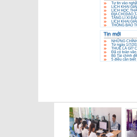
Tự tin vào ng
LỊCH KHAI GI
LỊCH HỌC TH
ĐỊA CHỈ ĐÀO 
TẶNG LÌ XÌ Đ
LỊCH KHAI GI
THÔNG BÁO T
NHỮNG CHÍNH
Từ ngày 1/7/202
THUẾ LÀ GÌ? 
Đã có toàn văn
Bộ Tài chính đ
5 điều cần biết