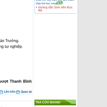
thạo khi học xong
Hướng dẫn Sinh viên thực
tập
Bạn là sinh viên năm cuối
chuyên ngành kế toán? Bạn
đang băn khoăn không biết nên
chọn cho mình chuy
Cung cấp nhân lực kế toán
cho Doanh nghiệp
Các nhà tuyển dụng hoàn toàn
có thể yên tâm vào nguồn nhân
viên kế toán mà Công ty chúng
tôi giới th
á
n Tr
ưở
ng.
Tìm kiếm cơ hội nghề
ng s
ự
nghi
ệ
p.
nghiệp.
Lựa chọn con đường đi nhanh
và hiệu quả! trên con đường tiến
đến thành công...
 vượt Thanh Bình
Lên trên
Quay lại
TRA CỨU NHANH