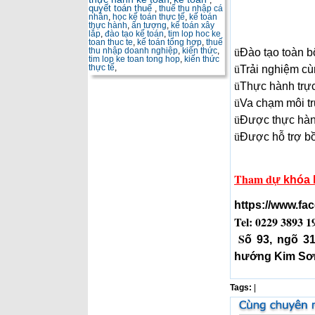
,
,
quyết toán thuế
,
thuế thu nhập cá
nhân
,
học kế toán thực tế
,
kế toán
thực hành
,
ấn tượng
,
kế toán xây
lắp
,
đào tạo kế toán
,
tim lop hoc ke
toan thuc te
,
kế toán tổng hợp
,
thuế
thu nhập doanh nghiệp
,
kiến thức
,
ü
Đào t
ạ
o to
à
n b
tim lop ke toan tong hop
,
kiến thức
thực tế
,
ü
Tr
ả
i nghi
ệ
m c
ù
ü
Th
ự
c h
à
nh tr
ự
c
ü
Va ch
ạ
m m
ô
i tr
ü
Đ
ượ
c th
ự
c h
à
ü
Đ
ượ
c h
ỗ
tr
ợ
b
Tham d
ự khóa 
https://www.f
Tel: 0229 3893 1
S
ố 93, ngõ 3
hướng Kim Sơ
Tags:
|